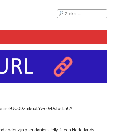
channel/UC0DZmkupLYwc0yDsfocLh0A
end onder zijn pseudoniem Jelly, is een Nederlands